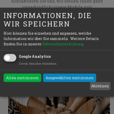
Kontaktieren Sie uns, wir stellen Ihnen ganz
unverbindlich unsere Module vor!
INFORMATIONEN, DIE
WIR SPEICHERN
Mehr erfahren
Hier können Sie einsehen und anpassen, welche
Information wir über Sie sammeln.
Weitere Details
finden Sie in unserer
Datenschutzerklärung
.
Google Analytics
Zweck
:
Besucher-Statistiken
Allen zustimmen
Ausgewählten zustimmen
Ablehnen